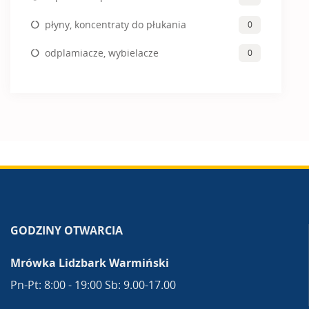
płyny, koncentraty do płukania
0
odplamiacze, wybielacze
0
GODZINY OTWARCIA
Mrówka Lidzbark Warmiński
Pn-Pt: 8:00 - 19:00 Sb: 9.00-17.00