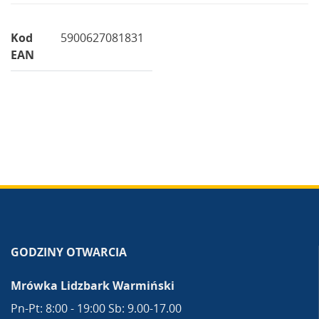
Kod
5900627081831
EAN
GODZINY OTWARCIA
Mrówka Lidzbark Warmiński
Pn-Pt: 8:00 - 19:00 Sb: 9.00-17.00