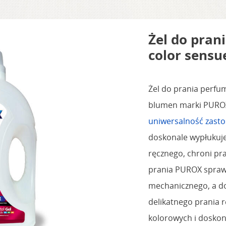
Żel do pran
color sens
Żel do prania perfu
blumen marki PUROX
uniwersalność zast
doskonale wypłukuje 
ręcznego, chroni pr
prania PUROX sprawd
mechanicznego, a d
delikatnego prania r
kolorowych i doskon