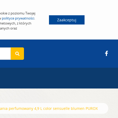
ookie z poziomu Twojej
 w
polityce prywatności
.
Zaakceptuj
netowych, z których
wanych oraz
rania perfumowany 4,9 L color sensuelle blumen PUROX