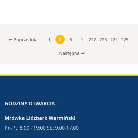
Poprzednia
1
2
3
4
222
223
224
225
Następna
GODZINY OTWARCIA
Mrówka Lidzbark Warmiński
Pn-Pt: 8:00 - 19:00 Sb: 9.00-17.00